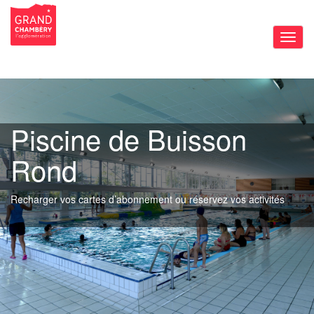
Bascu
la
navig
Piscine de Buisson
Rond
Recharger vos cartes d’abonnement ou réservez vos activités